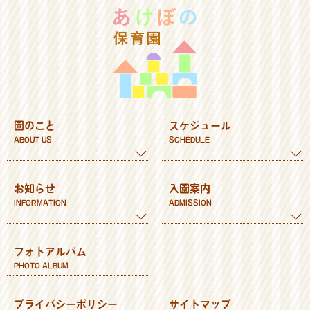
園のこと
スケジュール
ABOUT US
SCHEDULE
教育方針
年間スケジュール
お知らせ
入園案内
教育内容
1日の流れ
INFORMATION
ADMISSION
施設
食育
園内の行事や活動
入園までの流れ
フォトアルバム
理事長あいさつ
給食だより
ご利用時間
PHOTO ALBUM
保健だより
お問い合せ
保護者だより
プライバシーポリシー
サイトマップ