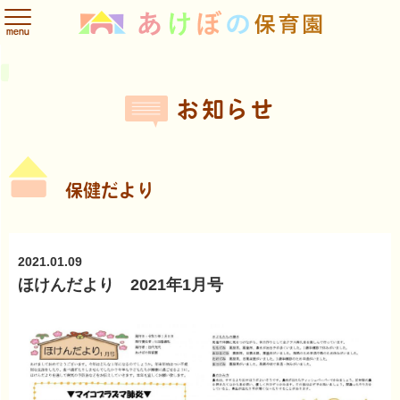
menu
園のこと
スケジュール
お知らせ
ABOUT US
SCHEDULE
INFORMATION
お知らせ
保育方針
年間スケジュール
園内の行事や活動
保育内容
1日の流れ
給食だより
施設
入園案内
フォトアルバム
保健だより
保健だより
ADMISSION
PHOTO ALBUM
食育
保護者だより
理事長あいさつ
入園までの流れ
ご利用時間
2021.01.09
お問い合せ
ほけんだより 2021年1月号