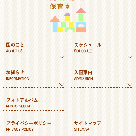
園のこと
スケジュール
ABOUT US
SCHEDULE
教育方針
年間スケジュール
お知らせ
入園案内
教育内容
1日の流れ
INFORMATION
ADMISSION
施設
食育
園内の行事や活動
入園までの流れ
フォトアルバム
理事長あいさつ
給食だより
ご利用時間
PHOTO ALBUM
保健だより
お問い合せ
保護者だより
プライバシーポリシー
サイトマップ
PRIVACY POLICY
SITEMAP