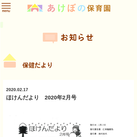
menu
園のこと
スケジュール
お知らせ
ABOUT US
SCHEDULE
INFORMATION
お知らせ
保育方針
年間スケジュール
園内の行事や活動
保育内容
1日の流れ
給食だより
施設
入園案内
フォトアルバム
保健だより
保健だより
ADMISSION
PHOTO ALBUM
食育
保護者だより
理事長あいさつ
入園までの流れ
ご利用時間
2020.02.17
お問い合せ
ほけんだより 2020年2月号