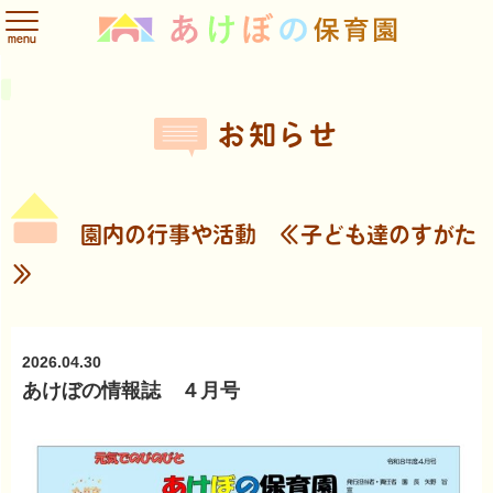
menu
園のこと
スケジュール
お知らせ
ABOUT US
SCHEDULE
INFORMATION
お知らせ
保育方針
年間スケジュール
園内の行事や活動
保育内容
1日の流れ
給食だより
施設
入園案内
フォトアルバム
保健だより
園内の行事や活動 ≪子ども達のすがた
ADMISSION
PHOTO ALBUM
食育
保護者だより
理事長あいさつ
≫
入園までの流れ
ご利用時間
お問い合せ
2026.04.30
あけぼの情報誌 ４月号