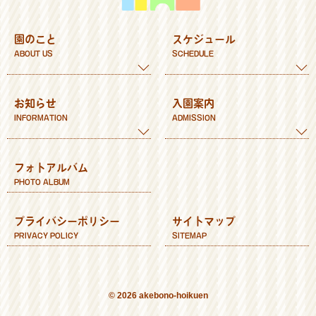
園のこと
スケジュール
ABOUT US
SCHEDULE
教育方針
年間スケジュール
お知らせ
入園案内
教育内容
1日の流れ
INFORMATION
ADMISSION
施設
食育
園内の行事や活動
入園までの流れ
フォトアルバム
理事長あいさつ
給食だより
ご利用時間
PHOTO ALBUM
保健だより
お問い合せ
保護者だより
プライバシーポリシー
サイトマップ
PRIVACY POLICY
SITEMAP
© 2026 akebono-hoikuen