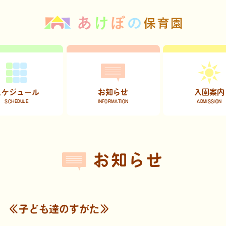
スケジュール
お知らせ
入園案内
SCHEDULE
INFORMATION
ADMISSION
間スケジュール
園内の行事や活動
入園までの
日の流れ
給食だより
ご利用時間
お知らせ
保健だより
お問い合せ
保護者だより
 ≪子ども達のすがた≫